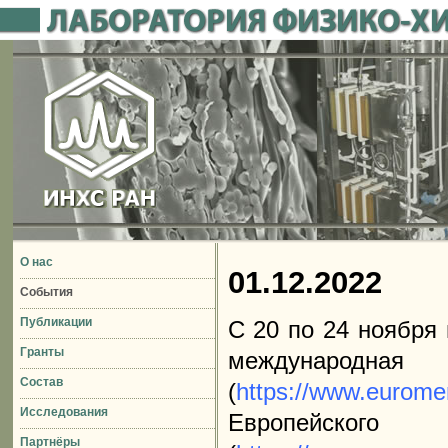
О нас
01.12.2022
События
Публикации
C 20 по 24 ноября 
Гранты
международна
Состав
(
https://www.eurom
Исследования
Европейског
Партнёры