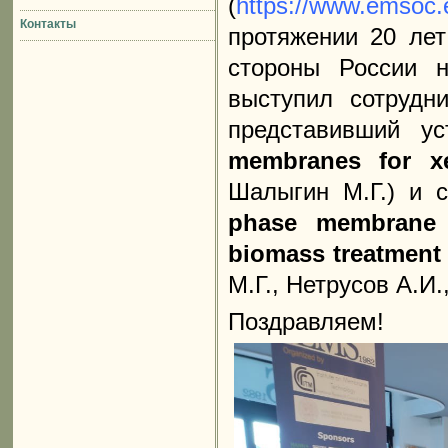
(
https://www.emsoc.
Контакты
протяжении 20 лет
стороны России н
выступил сотруд
представивший у
membranes
for
Шалыгин М.Г.) и 
phase
membran
biomass
treatmen
М.Г., Нетрусов А.И.
Поздравляем!