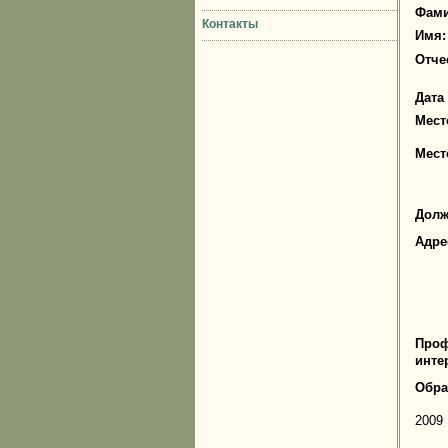
Фами
Контакты
Имя:
Отче
Дата
Мест
Мест
Долж
Адре
Проф
инте
Обра
2009