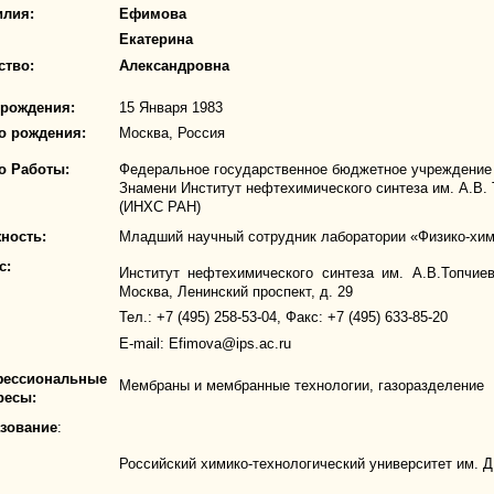
лия:
Ефимова
Екатерина
ство:
Александровна
 рождения:
15 Января 1983
о рождения:
Москва, Россия
о Работы:
Федеральное государственное бюджетное учреждение 
Знамени Институт нефтехимического синтеза им. А.В.
(ИНХС РАН)
ность:
Младший научный сотрудник лаборатории «Физико-хи
с:
Институт нефтехимического синтеза им. А.В.Топчие
Москва, Ленинский проспект, д. 29
Тел.: +7 (495) 258-53-04, Факс: +7 (495) 633-85-20
E-mail:
Efimova@ips.ac.ru
ессиональные
Мембраны и мембранные технологии, газоразделение
ресы:
зование
:
Российский химико-технологический университет им. 